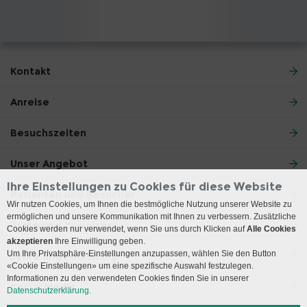
Kontakt
Anreise
Besuchszeiten
Unser Angebot
Ihre Einstellungen zu Cookies für diese Website
Patienten und Besucher
Wir nutzen Cookies, um Ihnen die bestmögliche Nutzung unserer Website zu
ermöglichen und unsere Kommunikation mit Ihnen zu verbessern. Zusätzliche
Ärzte und Zuweiser
Cookies werden nur verwendet, wenn Sie uns durch Klicken auf
Alle Cookies
akzeptieren
Ihre Einwilligung geben.
Um Ihre Privatsphäre-Einstellungen anzupassen, wählen Sie den Button
Lehre und Forschung
«Cookie Einstellungen» um eine spezifische Auswahl festzulegen.
Informationen zu den verwendeten Cookies finden Sie in unserer
Social Media
Datenschutzerklärung.