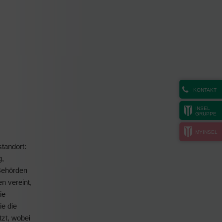
KONTAKT
INSEL
GRUPPE
MYINSEL
tandort:
g,
Behörden
n vereint,
ie
ie die
zt, wobei