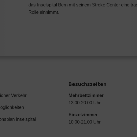
das Inselspital Bern mit seinem Stroke Center eine tr
Rolle einnimmt.
Besuchszeiten
licher Verkehr
Mehrbettzimmer
13.00-20.00 Uhr
glichkeiten
Einzelzimmer
ionsplan Inselspital
10.00-21.00 Uhr