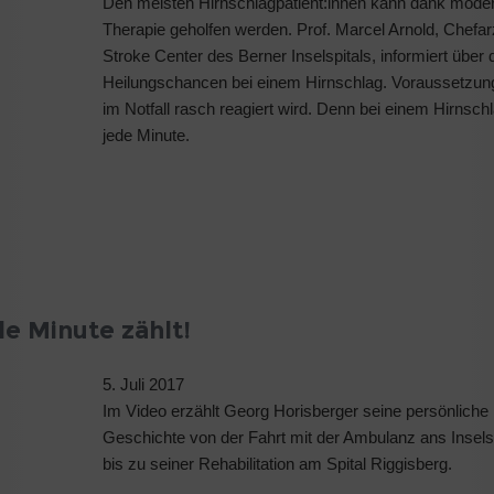
Den meisten Hirnschlagpatient:innen kann dank mode
Therapie geholfen werden. Prof. Marcel Arnold, Chefa
Stroke Center des Berner Inselspitals, informiert über 
Heilungschancen bei einem Hirnschlag. Voraussetzung
im Notfall rasch reagiert wird. Denn bei einem Hirnschl
jede Minute.
e Minute zählt!
5. Juli 2017
Im Video erzählt Georg Horisberger seine persönliche
Geschichte von der Fahrt mit der Ambulanz ans Insels
bis zu seiner Rehabilitation am Spital Riggisberg.