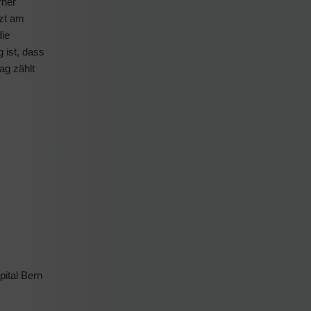
rner
rzt am
die
 ist, dass
ag zählt
pital Bern