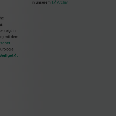
in unserem
Archiv.
che
as
 zeigt in
urg mit dem
ischer
,
eurologie,
Seiffge
,