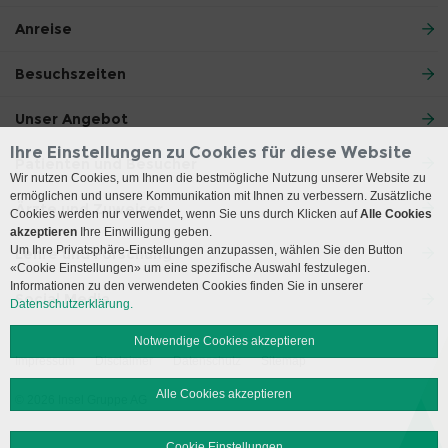
Anreise
Besuchszeiten
Unser Angebot
Ihre Einstellungen zu Cookies für diese Website
Patienten und Besucher
Wir nutzen Cookies, um Ihnen die bestmögliche Nutzung unserer Website zu
ermöglichen und unsere Kommunikation mit Ihnen zu verbessern. Zusätzliche
Ärzte und Zuweiser
Cookies werden nur verwendet, wenn Sie uns durch Klicken auf
Alle Cookies
akzeptieren
Ihre Einwilligung geben.
Um Ihre Privatsphäre-Einstellungen anzupassen, wählen Sie den Button
Lehre und Forschung
«Cookie Einstellungen» um eine spezifische Auswahl festzulegen.
Informationen zu den verwendeten Cookies finden Sie in unserer
Social Media
Datenschutzerklärung.
Notwendige Cookies akzeptieren
Impressum
Disclaimer
Datenschutz
Sitemap
Alle Cookies akzeptieren
© 2026 Insel Gruppe AG
Cookie Einstellungen