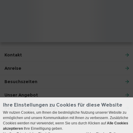
Kontakt
Anreise
Besuchszeiten
Unser Angebot
Ihre Einstellungen zu Cookies für diese Website
Patienten und Besucher
Wir nutzen Cookies, um Ihnen die bestmögliche Nutzung unserer Website zu
ermöglichen und unsere Kommunikation mit Ihnen zu verbessern. Zusätzliche
Ärzte und Zuweiser
Cookies werden nur verwendet, wenn Sie uns durch Klicken auf
Alle Cookies
akzeptieren
Ihre Einwilligung geben.