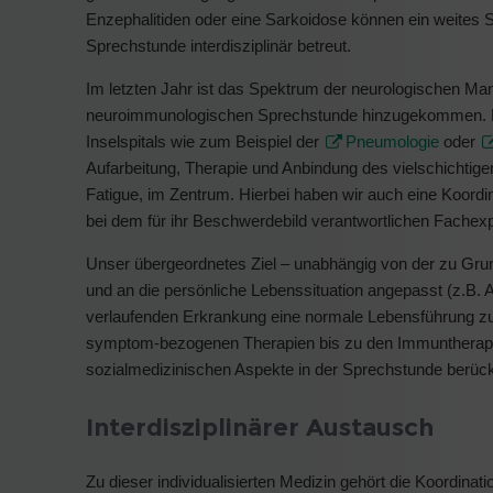
Enzephalitiden oder eine Sarkoidose können ein weites
Sprechstunde interdisziplinär betreut.
Im letzten Jahr ist das Spektrum der neurologischen M
neuroimmunologischen Sprechstunde hinzugekommen. Dies 
Inselspitals wie zum Beispiel der
Pneumologie
oder
Aufarbeitung, Therapie und Anbindung des vielschichtig
Fatigue, im Zentrum. Hierbei haben wir auch eine Koordi
bei dem für ihr Beschwerdebild verantwortlichen Fachexp
Unser übergeordnetes Ziel – unabhängig von der zu Grund
und an die persönliche Lebenssituation angepasst (z.B. 
verlaufenden Erkrankung eine normale Lebensführung zu 
symptom-bezogenen Therapien bis zu den Immuntherapie
sozialmedizinischen Aspekte in der Sprechstunde berücks
Interdisziplinärer Austausch
Zu dieser individualisierten Medizin gehört die Koordinat