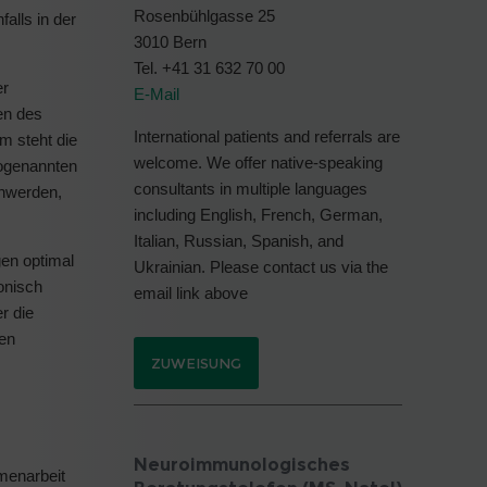
Rosenbühlgasse 25
alls in der
3010 Bern
Tel. +41 31 632 70 00
er
E-Mail
en des
International patients and referrals are
m steht die
welcome. We offer native-speaking
sogenannten
consultants in multiple languages
chwerden,
including English, French, German,
Italian, Russian, Spanish, and
gen optimal
Ukrainian. Please contact us via the
onisch
email link above
r die
en
ZUWEISUNG
Neuroimmunologisches
mmenarbeit