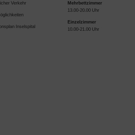
licher Verkehr
Mehrbettzimmer
13.00-20.00 Uhr
glichkeiten
Einzelzimmer
ionsplan Inselspital
10.00-21.00 Uhr