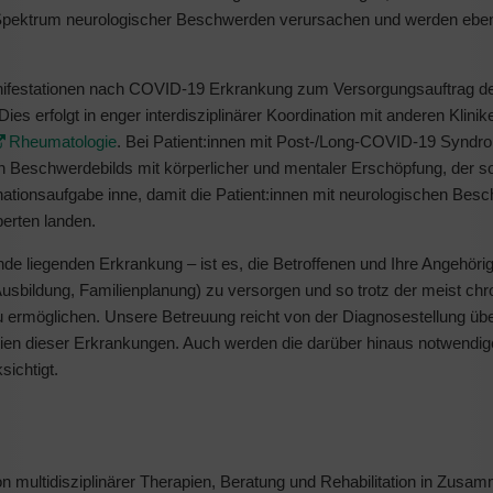
 Spektrum neurologischer Beschwerden verursachen und werden ebenf
anifestationen nach COVID-19 Erkrankung zum Versorgungsauftrag d
erfolgt in enger interdisziplinärer Koordination mit anderen Klinik
Rheumatologie
. Bei Patient:innen mit Post-/Long-COVID-19 Syndro
en Beschwerdebilds mit körperlicher und mentaler Erschöpfung, der 
nationsaufgabe inne, damit die Patient:innen mit neurologischen Bes
erten landen.
e liegenden Erkrankung – ist es, die Betroffenen und Ihre Angehöri
Ausbildung, Familienplanung) zu versorgen und so trotz der meist chr
ermöglichen. Unsere Betreuung reicht von der Diagnosestellung übe
n dieser Erkrankungen. Auch werden die darüber hinaus notwendig
ichtigt.
ion multidisziplinärer Therapien, Beratung und Rehabilitation in Zusa