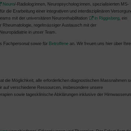
Neuro
/-Radiolog:innen, Neuropsycholog:innen, spezialisierten MS-
für die Erarbeitung einer integrativen und interdisziplinären Versorgun
eteams mit der universitären Neurorehabilitation
in Riggisberg
, ein
r Rheumatologie, regelmässiger Austausch mit der
 Neuropädiatrie in unser Team.
s Fachpersonal sowie für
Betroffene
an. Wir freuen uns hier über Ihr
t die Möglichkeit, alle erforderlichen diagnostischen Massnahmen s
ir auf verschiedene Ressourcen, insbesondere unsere
herapien sowie tagesklinische Abklärungen inklusive der Hirnwasseru