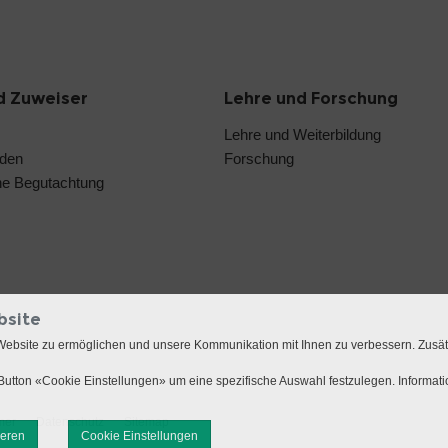
d Zuweiser
Lehre und Forschung
Lehre und Weiterbildung
nden
Forschung
he Begutachtung
bsite
Website zu ermöglichen und unsere Kommunikation mit Ihnen zu verbessern. Zusä
utton «Cookie Einstellungen» um eine spezifische Auswahl festzulegen. Informat
mer
Datenschutz
Sitemap
ieren
Cookie Einstellungen