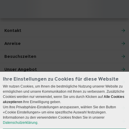
Kontakt
Anreise
Besuchszeiten
Unser Angebot
Ihre Einstellungen zu Cookies für diese Website
Patienten und Besucher
Wir nutzen Cookies, um Ihnen die bestmögliche Nutzung unserer Website zu
ermöglichen und unsere Kommunikation mit Ihnen zu verbessern. Zusätzliche
Ärzte und Zuweiser
Cookies werden nur verwendet, wenn Sie uns durch Klicken auf
Alle Cookies
akzeptieren
Ihre Einwilligung geben.
Um Ihre Privatsphäre-Einstellungen anzupassen, wählen Sie den Button
Lehre und Forschung
«Cookie Einstellungen» um eine spezifische Auswahl festzulegen.
Informationen zu den verwendeten Cookies finden Sie in unserer
Social Media
Datenschutzerklärung.