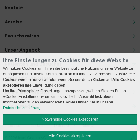
Kontakt
Anreise
Besuchszeiten
Unser Angebot
Ihre Einstellungen zu Cookies für diese Website
Patienten und Besucher
Wir nutzen Cookies, um Ihnen die bestmögliche Nutzung unserer Website zu
ermöglichen und unsere Kommunikation mit Ihnen zu verbessern. Zusätzliche
Ärzte und Zuweiser
Cookies werden nur verwendet, wenn Sie uns durch Klicken auf
Alle Cookies
akzeptieren
Ihre Einwilligung geben.
Um Ihre Privatsphäre-Einstellungen anzupassen, wählen Sie den Button
Lehre und Forschung
«Cookie Einstellungen» um eine spezifische Auswahl festzulegen.
Informationen zu den verwendeten Cookies finden Sie in unserer
Social Media
Datenschutzerklärung.
Notwendige Cookies akzeptieren
Impressum
Disclaimer
Datenschutz
Sitemap
Alle Cookies akzeptieren
© 2026 Insel Gruppe AG