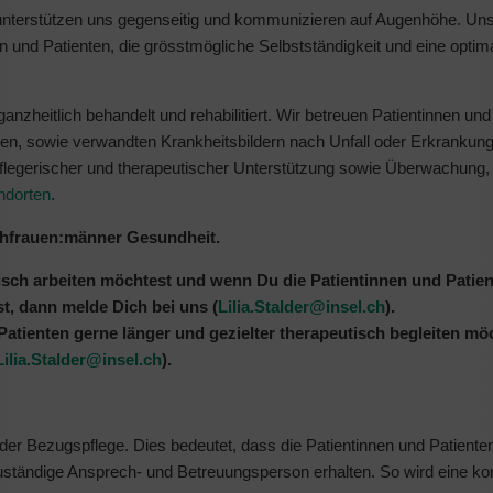
r unterstützen uns gegenseitig und kommunizieren auf Augenhöhe. Un
und Patienten, die grösstmögliche Selbstständigkeit und eine optim
ganzheitlich behandelt und rehabilitiert. Wir betreuen Patientinnen und
ien, sowie verwandten Krankheitsbildern nach Unfall oder Erkrankung
 pflegerischer und therapeutischer Unterstützung sowie Überwachung, 
ndorten
.
achfrauen:männer Gesundheit.
tisch arbeiten möchtest und wenn Du die Patientinnen und Patien
t, dann melde Dich bei uns (
Lilia.Stalder@
insel.ch
).
Patienten gerne länger und gezielter therapeutisch begleiten mö
Lilia.Stalder@
insel.ch
).
der Bezugspflege. Dies bedeutet, dass die Patientinnen und Patient
zuständige Ansprech- und Betreuungsperson erhalten. So wird eine ko