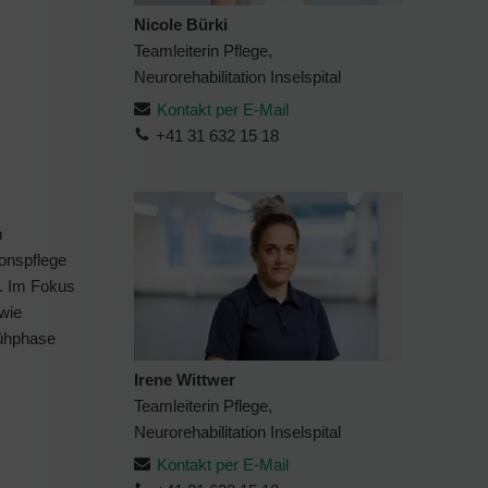
Nicole Bürki
Teamleiterin Pflege,
Neurorehabilitation Inselspital
Kontakt per E-Mail
+41 31 632 15 18
n
ionspflege
n. Im Fokus
wie
rühphase
Irene Wittwer
Teamleiterin Pflege,
Neurorehabilitation Inselspital
Kontakt per E-Mail