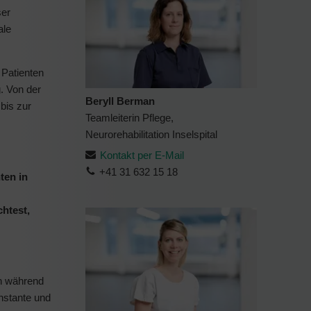
ser
ale
 Patienten
. Von der
Beryll Berman
bis zur
Teamleiterin Pflege,
Neurorehabilitation Inselspital
Kontakt per E-Mail
+41 31 632 15 18
ten in
chtest,
en während
nstante und