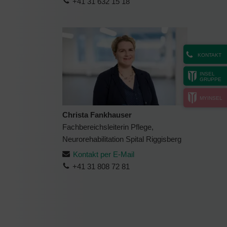
+41 31 632 15 18
KONTAKT
INSEL
GRUPPE
MYINSEL
Christa Fankhauser
Fachbereichsleiterin Pflege,
Neurorehabilitation Spital Riggisberg
Kontakt per E-Mail
+41 31 808 72 81