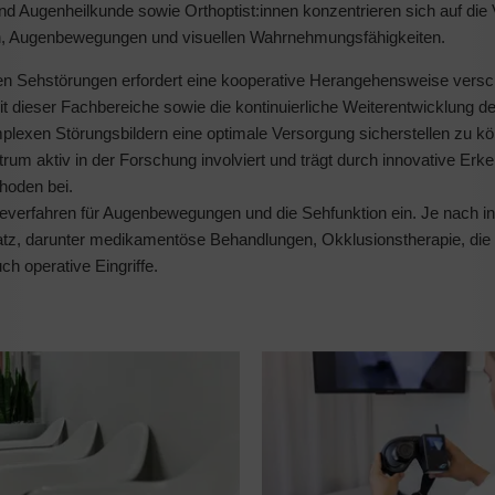
d Augenheilkunde sowie Orthoptist:innen konzentrieren sich auf die
ion, Augenbewegungen und visuellen Wahrnehmungsfähigkeiten.
en Sehstörungen erfordert eine kooperative Herangehensweise versc
dieser Fachbereiche sowie die kontinuierliche Weiterentwicklung de
exen Störungsbildern eine optimale Versorgung sicherstellen zu k
rum aktiv in der Forschung involviert und trägt durch innovative Erk
hoden bei.
verfahren für Augenbewegungen und die Sehfunktion ein. Je nach ind
tz, darunter medikamentöse Behandlungen, Okklusionstherapie, die
h operative Eingriffe.