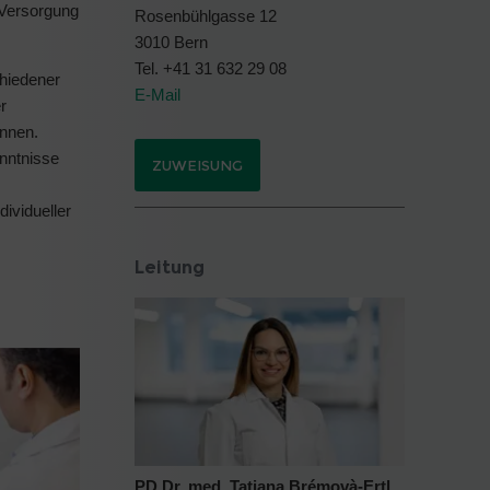
 Versorgung
Rosenbühlgasse 12
3010 Bern
Tel. +41 31 632 29 08
hiedener
E-Mail
r
önnen.
enntnisse
ZUWEISUNG
ividueller
Leitung
PD Dr. med. Tatiana Brémovà-Ertl,