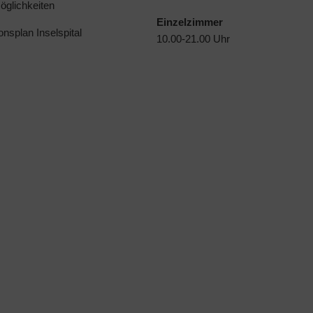
glichkeiten
Einzelzimmer
ionsplan Inselspital
10.00-21.00 Uhr