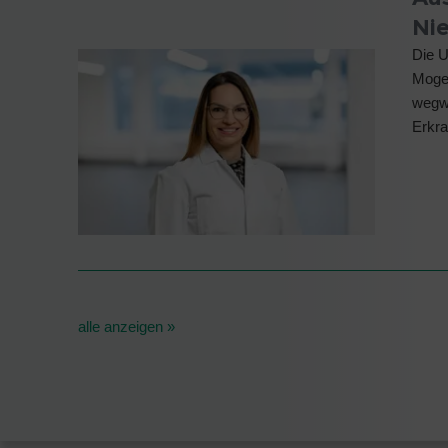
Ni
Die U
Mogen
wegwe
Erkr
alle anzeigen »