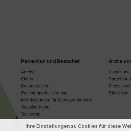
Patienten und Besucher
Ärzte un
Anreise
Zuweisung
Eintritt
Sprechstu
Besuchszeiten
Medizinisc
Patientenportal - myInsel
Richtlinien
Mehrleistungen für Zusatzversicherte
Sozialberatung
Seelsorge
International Patients
Ihre Einstellungen zu Cookies für diese We