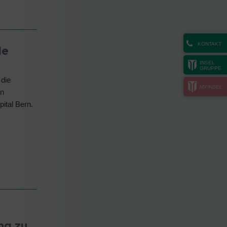
KONTAKT
le
INSEL
GRUPPE
 die
MYINSEL
en
ital Bern.
ng zu