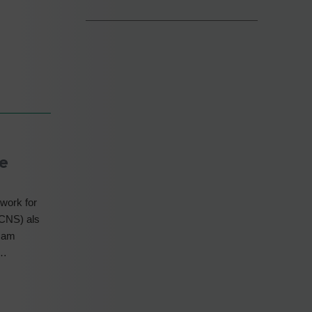
e
work for
 CNS) als
e am
g…