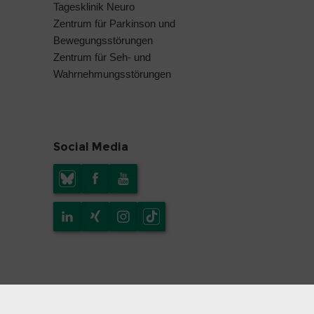
Tagesklinik Neuro
Zentrum für Parkinson und
Bewegungsstörungen
Zentrum für Seh- und
Wahrnehmungsstörungen
Social Media