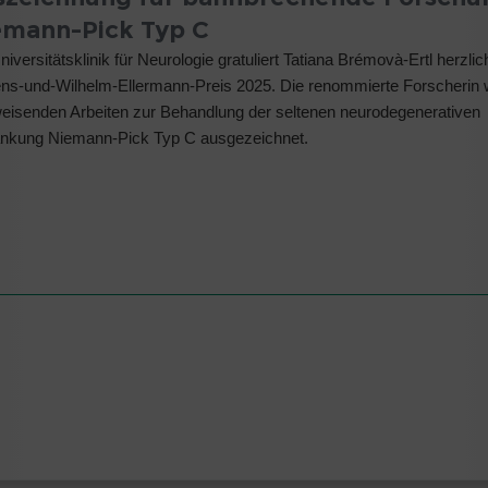
emann-Pick Typ C
niversitätsklinik für Neurologie gratuliert Tatiana Brémovà-Ertl herzli
s-und-Wilhelm-Ellermann-Preis 2025. Die renommierte Forscherin wi
isenden Arbeiten zur Behandlung der seltenen neurodegenerativen
ankung Niemann-Pick Typ C ausgezeichnet.