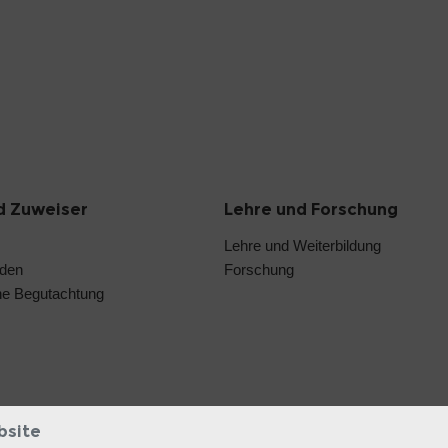
d Zuweiser
Lehre und Forschung
Lehre und Weiterbildung
nden
Forschung
he Begutachtung
bsite