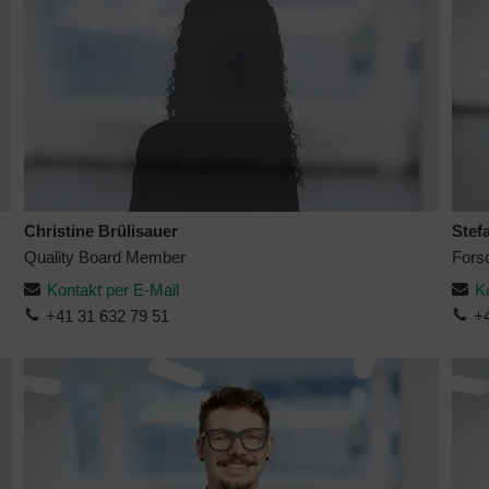
Christine Brülisauer
Stef
Quality Board Member
Fors
Kontakt per E-Mail
K
+41 31 632 79 51
+