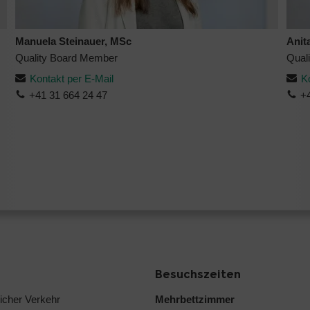
Manuela Steinauer, MSc
Anit
Quality Board Member
Qual
Kontakt per E-Mail
K
+41 31 664 24 47
+
Besuchszeiten
licher Verkehr
Mehrbettzimmer