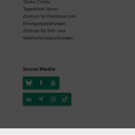
Stroke Center
Tagesklinik Neuro
Zentrum für Parkinson und
Bewegungsstörungen
Zentrum für Seh- und
Wahrnehmungsstörungen
Social Media