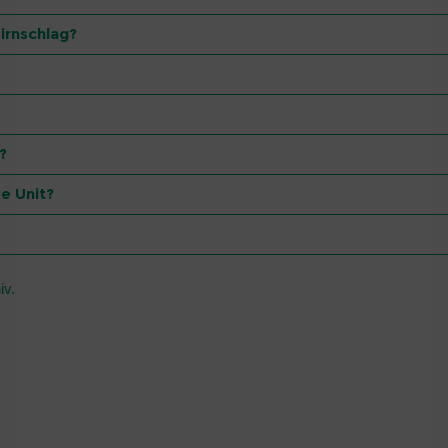
irnschlag?
?
e Unit?
iv.