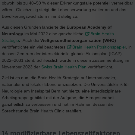
obwohl bis zu 40–50 % dieser Erkrankungsfälle potentiell vermeidbar
wären. Gleichzeitig steigt die Lebenserwartung weiter an und das
Bevölkerungswachstum nimmt stetig zu.
Aus diesen Gründen lancierte die
European Academy of
Neurology
im Mai 2022 eine ganzheitliche
Brain Health
Strategie
.
Auch die
Weltgesundheitsorganisation (WHO)
veröffentlichte ein viel beachtetes
Brain Health Positionspapier
, in
dessen Zentrum der intersektorielle globale Aktionsplan (IGAP)
2022–2031 steht. Schliesslich wurde in diesem Zusammenhang im
November 2023 der
Swiss Brain Health Plan
veröffentlicht.
Ziel ist es nun, die Brain Health Strategie auf internationaler,
nationaler und lokaler Ebene umzusetzen. Die Universitätsklinik für
Neurologie am Inselspital Bern hat hierzu eine interdisziplinäre
Arbeitsgruppe gebildet mit der Aufgabe, die Hirngesundheit
ganzheitlich zu verbessern und hat im Rahmen dessen die
Sprechstunde Brain Health Clinic etabliert.
14 modifizierbare Lebenszeitfaktoren