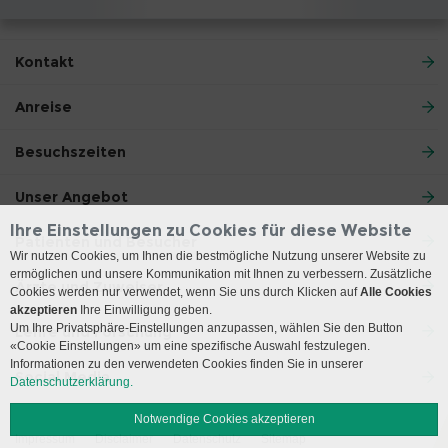
Kontakt
Anreise
Besuchszeiten
Unser Angebot
Ihre Einstellungen zu Cookies für diese Website
Patienten und Besucher
Wir nutzen Cookies, um Ihnen die bestmögliche Nutzung unserer Website zu
ermöglichen und unsere Kommunikation mit Ihnen zu verbessern. Zusätzliche
Ärzte und Zuweiser
Cookies werden nur verwendet, wenn Sie uns durch Klicken auf
Alle Cookies
akzeptieren
Ihre Einwilligung geben.
Um Ihre Privatsphäre-Einstellungen anzupassen, wählen Sie den Button
Lehre und Forschung
«Cookie Einstellungen» um eine spezifische Auswahl festzulegen.
Informationen zu den verwendeten Cookies finden Sie in unserer
Social Media
Datenschutzerklärung.
Notwendige Cookies akzeptieren
Impressum
Disclaimer
Datenschutz
Sitemap