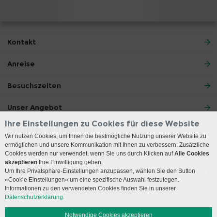
Kontakt
Anreise
Besuchszeiten
Unser Angebot
Ihre Einstellungen zu Cookies für diese Website
Patienten und Besucher
Wir nutzen Cookies, um Ihnen die bestmögliche Nutzung unserer Website zu
ermöglichen und unsere Kommunikation mit Ihnen zu verbessern. Zusätzliche
Ärzte und Zuweiser
Cookies werden nur verwendet, wenn Sie uns durch Klicken auf
Alle Cookies
akzeptieren
Ihre Einwilligung geben.
Um Ihre Privatsphäre-Einstellungen anzupassen, wählen Sie den Button
Lehre und Forschung
«Cookie Einstellungen» um eine spezifische Auswahl festzulegen.
Informationen zu den verwendeten Cookies finden Sie in unserer
Social Media
Datenschutzerklärung.
Notwendige Cookies akzeptieren