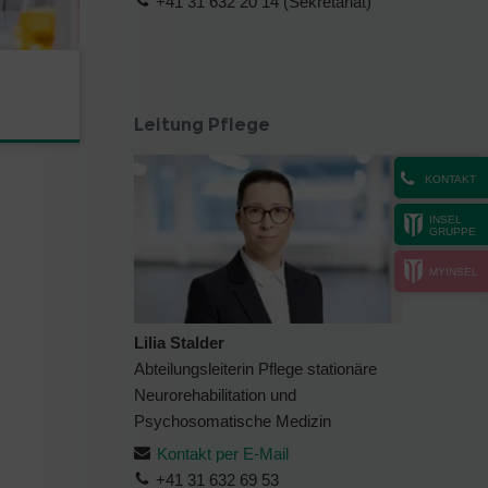
+41 31 632 20 14 (Sekretariat)
Leitung Pflege
KONTAKT
INSEL
GRUPPE
MYINSEL
Lilia Stalder
Abteilungsleiterin Pflege stationäre
Neurorehabilitation und
Psychosomatische Medizin
Kontakt per E-Mail
+41 31 632 69 53