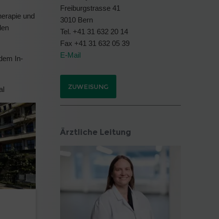
Freiburgstrasse 41
herapie und
3010 Bern
len
Tel. +41 31 632 20 14
Fax +41 31 632 05 39
E-Mail
 dem In-
ZUWEISUNG
al
Ärztliche Leitung