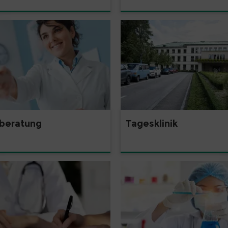
lberatung
Tagesklinik