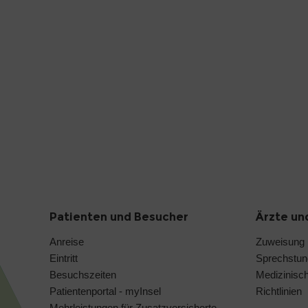
Patienten und Besucher
Ärzte un
Anreise
Zuweisung
Eintritt
Sprechstu
Besuchszeiten
Medizinisc
Patientenportal - myInsel
Richtlinien
Mehrleistungen für Zusatzversicherte