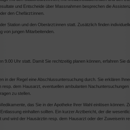
sresultate und Entscheide über Massnahmen besprechen die Assistenz
oder den Chefärzt:innen.
er Station und den Oberärzt:innen statt. Zusätzlich finden individuell
ung von jungen Mitarbeitenden.
en 9.00 Uhr statt. Damit Sie rechtzeitig planen können, erfahren Sie
ren in der Regel eine Abschlussuntersuchung durch. Sie erklären Ihne
tin resp. dem Hausarzt, eventuellen ambulanten Nachuntersuchungen 
agen zu stellen.
Medikamente, das Sie in der Apotheke Ihrer Wahl einlösen können. 
er Entlassung einhalten sollten. Ein kurzer Arztbericht, der die wesentli
 und wird der Hausärztin resp. dem Hausarzt oder der Zuweiserin r