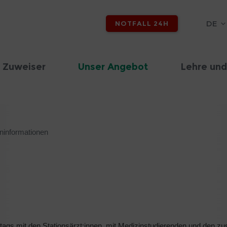
DE
NOTFALL 24H
 Zuweiser
Unser Angebot
Lehre und
eninformationen
ttags mit den Stationsärzt:innen, mit Medizinstudierenden und den zu