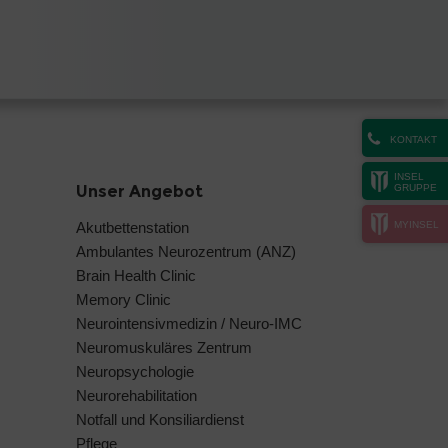
KONTAKT
INSEL
Unser Angebot
GRUPPE
MYINSEL
Akutbettenstation
Ambulantes Neurozentrum (ANZ)
Brain Health Clinic
Memory Clinic
Neurointensivmedizin / Neuro-IMC
Neuromuskuläres Zentrum
Neuropsychologie
Neurorehabilitation
Notfall und Konsiliardienst
Pflege