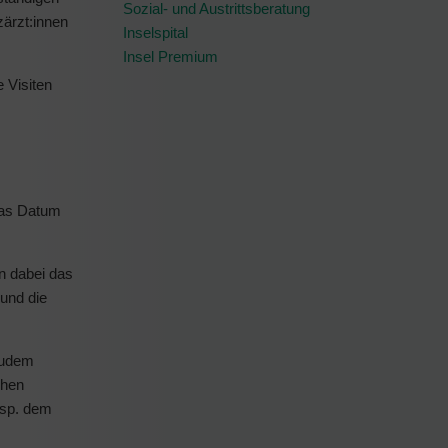
Sozial- und Austrittsberatung
ärzt:innen
Inselspital
Insel Premium
e Visiten
 das Datum
n dabei das
und die
Zudem
chen
esp. dem