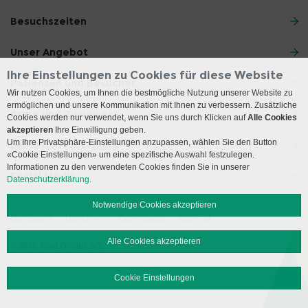
Besuchszeiten
Unser Angebot
Ihre Einstellungen zu Cookies für diese Website
Patienten und Besucher
Wir nutzen Cookies, um Ihnen die bestmögliche Nutzung unserer Website zu
ermöglichen und unsere Kommunikation mit Ihnen zu verbessern. Zusätzliche
Ärzte und Zuweiser
Cookies werden nur verwendet, wenn Sie uns durch Klicken auf
Alle Cookies
akzeptieren
Ihre Einwilligung geben.
Um Ihre Privatsphäre-Einstellungen anzupassen, wählen Sie den Button
Lehre und Forschung
«Cookie Einstellungen» um eine spezifische Auswahl festzulegen.
Informationen zu den verwendeten Cookies finden Sie in unserer
Social Media
Datenschutzerklärung.
Notwendige Cookies akzeptieren
Impressum
Disclaimer
Datenschutz
Sitemap
Alle Cookies akzeptieren
© 2026 Insel Gruppe AG
Cookie Einstellungen