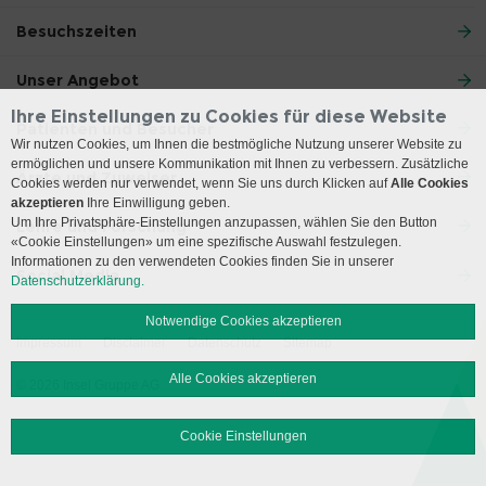
Besuchszeiten
Unser Angebot
Ihre Einstellungen zu Cookies für diese Website
Patienten und Besucher
Wir nutzen Cookies, um Ihnen die bestmögliche Nutzung unserer Website zu
ermöglichen und unsere Kommunikation mit Ihnen zu verbessern. Zusätzliche
Ärzte und Zuweiser
Cookies werden nur verwendet, wenn Sie uns durch Klicken auf
Alle Cookies
akzeptieren
Ihre Einwilligung geben.
Um Ihre Privatsphäre-Einstellungen anzupassen, wählen Sie den Button
Lehre und Forschung
«Cookie Einstellungen» um eine spezifische Auswahl festzulegen.
Informationen zu den verwendeten Cookies finden Sie in unserer
Social Media
Datenschutzerklärung.
Notwendige Cookies akzeptieren
Impressum
Disclaimer
Datenschutz
Sitemap
Alle Cookies akzeptieren
© 2026 Insel Gruppe AG
Cookie Einstellungen