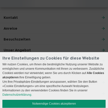
Kontakt
Anreise
Besuchszeiten
Unser Angebot
Ihre Einstellungen zu Cookies für diese Website
Patienten und Besucher
Wir nutzen Cookies, um Ihnen die bestmögliche Nutzung unserer Website zu
ermöglichen und unsere Kommunikation mit Ihnen zu verbessern. Zusätzliche
Ärzte und Zuweiser
Cookies werden nur verwendet, wenn Sie uns durch Klicken auf
Alle Cookies
akzeptieren
Ihre Einwilligung geben.
Um Ihre Privatsphäre-Einstellungen anzupassen, wählen Sie den Button
Lehre und Forschung
«Cookie Einstellungen» um eine spezifische Auswahl festzulegen.
Informationen zu den verwendeten Cookies finden Sie in unserer
Social Media
Datenschutzerklärung.
Notwendige Cookies akzeptieren