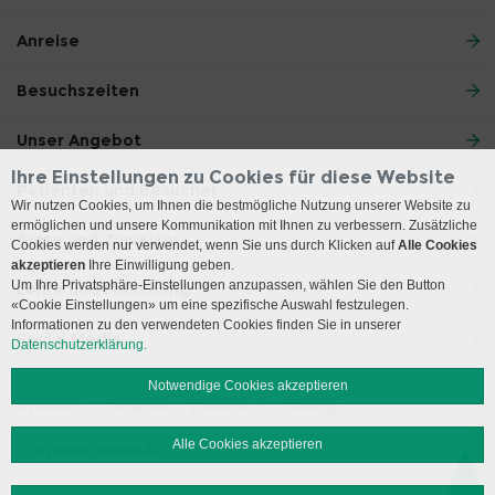
Anreise
Besuchszeiten
Unser Angebot
Ihre Einstellungen zu Cookies für diese Website
Patienten und Besucher
Wir nutzen Cookies, um Ihnen die bestmögliche Nutzung unserer Website zu
ermöglichen und unsere Kommunikation mit Ihnen zu verbessern. Zusätzliche
Ärzte und Zuweiser
Cookies werden nur verwendet, wenn Sie uns durch Klicken auf
Alle Cookies
akzeptieren
Ihre Einwilligung geben.
Um Ihre Privatsphäre-Einstellungen anzupassen, wählen Sie den Button
Lehre und Forschung
«Cookie Einstellungen» um eine spezifische Auswahl festzulegen.
Informationen zu den verwendeten Cookies finden Sie in unserer
Social Media
Datenschutzerklärung.
Notwendige Cookies akzeptieren
Impressum
Disclaimer
Datenschutz
Sitemap
Alle Cookies akzeptieren
© 2026 Insel Gruppe AG