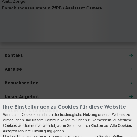
Anita Zenger
Forschungsassistentin ZfPB / Assistant Camera
Kontakt
Anreise
Besuchszeiten
Unser Angebot
Ihre Einstellungen zu Cookies für diese Website
Patienten und Besucher
Wir nutzen Cookies, um Ihnen die bestmögliche Nutzung unserer Website zu
ermöglichen und unsere Kommunikation mit Ihnen zu verbessern. Zusätzliche
Ärzte und Zuweiser
Cookies werden nur verwendet, wenn Sie uns durch Klicken auf
Alle Cookies
akzeptieren
Ihre Einwilligung geben.
Um Ihre Privatsphäre-Einstellungen anzupassen, wählen Sie den Button