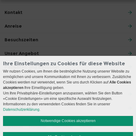
Kontakt
Anreise
Besuchszeiten
Unser Angebot
Ihre Einstellungen zu Cookies für diese Website
Patienten und Besucher
Wir nutzen Cookies, um Ihnen die bestmögliche Nutzung unserer Website zu
ermöglichen und unsere Kommunikation mit Ihnen zu verbessern. Zusätzliche
Ärzte und Zuweiser
Cookies werden nur verwendet, wenn Sie uns durch Klicken auf
Alle Cookies
akzeptieren
Ihre Einwilligung geben.
Um Ihre Privatsphäre-Einstellungen anzupassen, wählen Sie den Button
Lehre und Forschung
«Cookie Einstellungen» um eine spezifische Auswahl festzulegen.
Informationen zu den verwendeten Cookies finden Sie in unserer
Social Media
Datenschutzerklärung.
Notwendige Cookies akzeptieren
Impressum
Disclaimer
Datenschutz
Sitemap