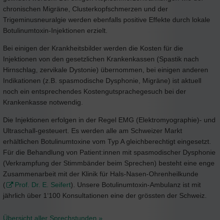
chronischen Migräne, Clusterkopfschmerzen und der
Trigeminusneuralgie werden ebenfalls positive Effekte durch lokale
Botulinumtoxin-Injektionen erzielt.
Bei einigen der Krankheitsbilder werden die Kosten für die
Injektionen von den gesetzlichen Krankenkassen (Spastik nach
Hirnschlag, zervikale Dystonie) übernommen, bei einigen anderen
Indikationen (z.B. spasmodische Dysphonie, Migräne) ist aktuell
noch ein entsprechendes Kostengutsprachegesuch bei der
Krankenkasse notwendig.
Die Injektionen erfolgen in der Regel EMG (Elektromyographie)- und
Ultraschall-gesteuert. Es werden alle am Schweizer Markt
erhältlichen Botulinumtoxine vom Typ A gleichberechtigt eingesetzt.
Für die Behandlung von Patient:innen mit spasmodischer Dysphonie
(Verkrampfung der Stimmbänder beim Sprechen) besteht eine enge
Zusammenarbeit mit der Klinik für Hals-Nasen-Ohrenheilkunde
(
Prof. Dr. E. Seifert
). Unsere Botulinumtoxin-Ambulanz ist mit
jährlich über 1‘100 Konsultationen eine der grössten der Schweiz.
Übersicht aller Sprechstunden »