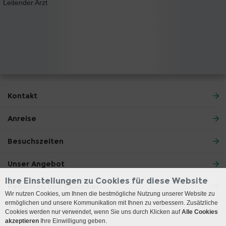
Leitender Arzt
Kontakt
Anreise
Besuchszeiten
Unser Angebot
Ihre Einstellungen zu Cookies für diese Website
Patienten und Besucher
Wir nutzen Cookies, um Ihnen die bestmögliche Nutzung unserer Website zu
ermöglichen und unsere Kommunikation mit Ihnen zu verbessern. Zusätzliche
Ärzte und Zuweiser
Cookies werden nur verwendet, wenn Sie uns durch Klicken auf
Alle Cookies
akzeptieren
Ihre Einwilligung geben.