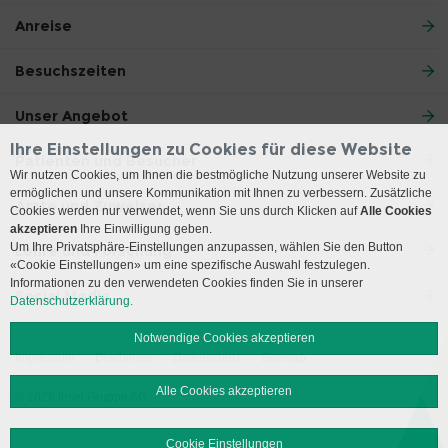
Anreise
Besuchszeiten
Unser Angebot
Ihre Einstellungen zu Cookies für diese Website
Patienten und Besucher
Wir nutzen Cookies, um Ihnen die bestmögliche Nutzung unserer Website zu
ermöglichen und unsere Kommunikation mit Ihnen zu verbessern. Zusätzliche
Ärzte und Zuweiser
Cookies werden nur verwendet, wenn Sie uns durch Klicken auf
Alle Cookies
akzeptieren
Ihre Einwilligung geben.
Um Ihre Privatsphäre-Einstellungen anzupassen, wählen Sie den Button
Lehre und Forschung
«Cookie Einstellungen» um eine spezifische Auswahl festzulegen.
Informationen zu den verwendeten Cookies finden Sie in unserer
Social Media
Datenschutzerklärung.
Notwendige Cookies akzeptieren
Impressum
Disclaimer
Datenschutz
Sitemap
Alle Cookies akzeptieren
© 2026 Insel Gruppe AG
Cookie Einstellungen