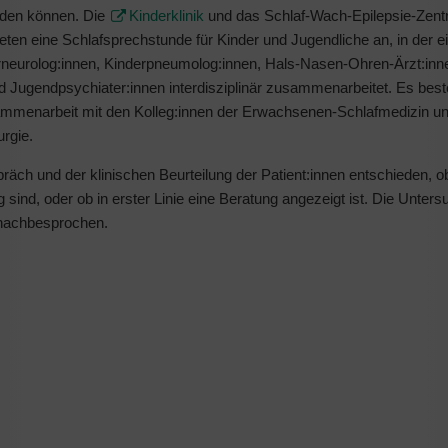
iden können. Die
Kinderklinik
und das Schlaf-Wach-Epilepsie-Zen
ten eine Schlafsprechstunde für Kinder und Jugendliche an, in der 
rneurolog:innen, Kinderpneumolog:innen, Hals-Nasen-Ohren-Ärzt:inn
d Jugendpsychiater:innen interdisziplinär zusammenarbeitet. Es best
mmenarbeit mit den Kolleg:innen der Erwachsenen-Schlafmedizin un
urgie.
äch und der klinischen Beurteilung der Patient:innen entschieden, o
sind, oder ob in erster Linie eine Beratung angezeigt ist. Die Unter
 nachbesprochen.