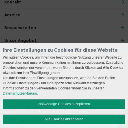
Kontakt
Anreise
Besuchszeiten
Unser Angebot
Ihre Einstellungen zu Cookies für diese Website
Patienten und Besucher
Wir nutzen Cookies, um Ihnen die bestmögliche Nutzung unserer Website zu
ermöglichen und unsere Kommunikation mit Ihnen zu verbessern. Zusätzliche
Ärzte und Zuweiser
Cookies werden nur verwendet, wenn Sie uns durch Klicken auf
Alle Cookies
akzeptieren
Ihre Einwilligung geben.
Um Ihre Privatsphäre-Einstellungen anzupassen, wählen Sie den Button
Lehre und Forschung
«Cookie Einstellungen» um eine spezifische Auswahl festzulegen.
Informationen zu den verwendeten Cookies finden Sie in unserer
Social Media
Datenschutzerklärung.
Notwendige Cookies akzeptieren
Impressum
Disclaimer
Datenschutz
Sitemap
Alle Cookies akzeptieren
© 2026 Insel Gruppe AG