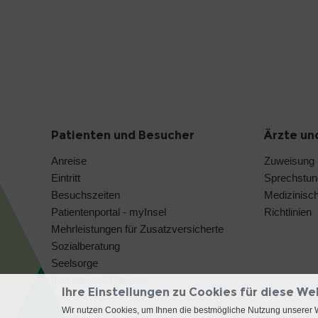
Patienten und Besucher
Ärzte un
Anreise
Zuweisung
Eintritt
Sprechstu
Besuchszeiten
Medizinisc
Patientenportal - myInsel
Richtlinien
Mehrleistungen für Zusatzversicherte
Sozialberatung
Seelsorge
International Patients
Ihre Einstellungen zu Cookies für diese We
Wir nutzen Cookies, um Ihnen die bestmögliche Nutzung unserer 