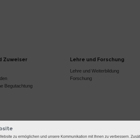
d Zuweiser
Lehre und Forschung
Lehre und Weiterbildung
nden
Forschung
he Begutachtung
bsite
Website zu ermöglichen und unsere Kommunikation mit Ihnen zu verbessern. Zusä