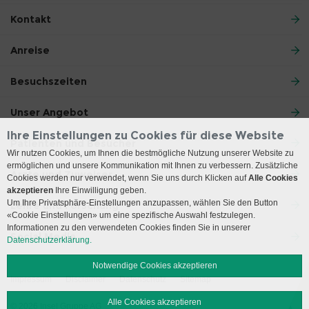
Kontakt
Anreise
Besuchszeiten
Unser Angebot
Ihre Einstellungen zu Cookies für diese Website
Patienten und Besucher
Wir nutzen Cookies, um Ihnen die bestmögliche Nutzung unserer Website zu
ermöglichen und unsere Kommunikation mit Ihnen zu verbessern. Zusätzliche
Ärzte und Zuweiser
Cookies werden nur verwendet, wenn Sie uns durch Klicken auf
Alle Cookies
akzeptieren
Ihre Einwilligung geben.
Um Ihre Privatsphäre-Einstellungen anzupassen, wählen Sie den Button
Lehre und Forschung
«Cookie Einstellungen» um eine spezifische Auswahl festzulegen.
Informationen zu den verwendeten Cookies finden Sie in unserer
Social Media
Datenschutzerklärung.
Notwendige Cookies akzeptieren
Impressum
Disclaimer
Datenschutz
Sitemap
Alle Cookies akzeptieren
© 2026 Insel Gruppe AG