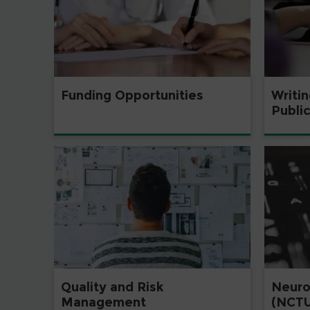
Funding Opportunities
Writi
Publi
Quality and Risk
Neuro 
Management
(NCTU