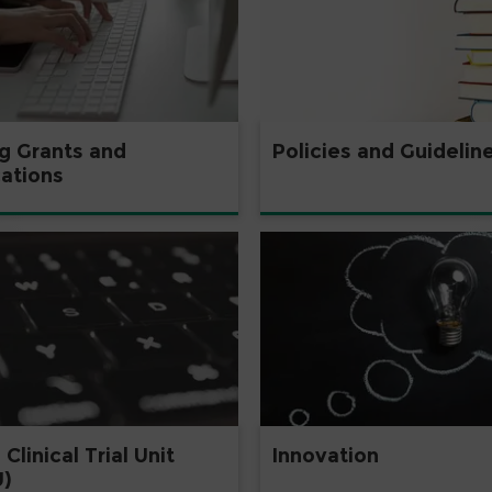
ng Grants and
Policies and Guidelin
cations
Clinical Trial Unit
Innovation
)