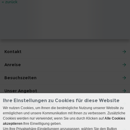
« zurück
Kontakt
Anreise
Besuchszeiten
Unser Angebot
Ihre Einstellungen zu Cookies für diese Website
Patienten und Besucher
Wir nutzen Cookies, um Ihnen die bestmögliche Nutzung unserer Website zu
ermöglichen und unsere Kommunikation mit Ihnen zu verbessern. Zusätzliche
Ärzte und Zuweiser
Cookies werden nur verwendet, wenn Sie uns durch Klicken auf
Alle Cookies
akzeptieren
Ihre Einwilligung geben.
Um Ihre Privatsphäre-Einstellungen anzupassen, wählen Sie den Button
Lehre und Forschung