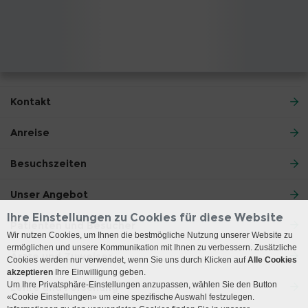
Kontakt
Anreise
Besuchszeiten
Unser Angebot
Ihre Einstellungen zu Cookies für diese Website
Patienten und Besucher
Wir nutzen Cookies, um Ihnen die bestmögliche Nutzung unserer Website zu
ermöglichen und unsere Kommunikation mit Ihnen zu verbessern. Zusätzliche
Ärzte und Zuweiser
Cookies werden nur verwendet, wenn Sie uns durch Klicken auf
Alle Cookies
akzeptieren
Ihre Einwilligung geben.
Um Ihre Privatsphäre-Einstellungen anzupassen, wählen Sie den Button
Lehre und Forschung
«Cookie Einstellungen» um eine spezifische Auswahl festzulegen.