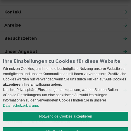
Kontakt
Anreise
Besuchszeiten
Unser Angebot
Ihre Einstellungen zu Cookies für diese Website
Patienten und Besucher
Wir nutzen Cookies, um Ihnen die bestmögliche Nutzung unserer Website zu
ermöglichen und unsere Kommunikation mit Ihnen zu verbessern. Zusätzliche
Ärzte und Zuweiser
Cookies werden nur verwendet, wenn Sie uns durch Klicken auf
Alle Cookies
akzeptieren
Ihre Einwilligung geben.
Um Ihre Privatsphäre-Einstellungen anzupassen, wählen Sie den Button
Lehre und Forschung
«Cookie Einstellungen» um eine spezifische Auswahl festzulegen.
Informationen zu den verwendeten Cookies finden Sie in unserer
Social Media
Datenschutzerklärung.
Notwendige Cookies akzeptieren
Impressum
Disclaimer
Datenschutz
Sitemap