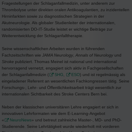
Fragestellungen der Schlaganfallmedizin, unter anderem zur
Thrombolyse unter direkten oralen Antikoagulantien, zu inzidentellen
Hirninfarkten sowie zu diagnostischen Strategien in der
Akutneurologie. Als globaler Studienleiter der internationalen,
randomisierten DO-IT-Studie leistet er wichtige Beiträge zur
Weiterentwicklung der Schlaganfalltherapie.
Seine wissenschaftlichen Arbeiten wurden in führenden
Fachzeitschriften wie
JAMA Neurology
,
Annals of Neurology
und
Stroke
publiziert. Thomas Meinel ist national und international
hervorragend vernetzt, engagiert sich aktiv in Fachgesellschaften
der Schlaganfallmedizin (
SHG
,
ESO
) und ist regelmässig als
eingeladener Referent an wesentlichen Fachkongressen tätig. Seine
Forschungs-, Lehr- und Öffentlichkeitsarbeit trägt wesentlich zur
internationalen Sichtbarkeit des Stroke Centers Bern bei.
Neben der klassischen universitären Lehre engagiert er sich in
innovativen Lehrformaten wie dem E-Learning-Angebot
«
NeuroNews
» und betreut zahlreiche Master-, MD- und PhD-
Studierende. Seine Lehrtätigkeit wurde wiederholt mit vorderen