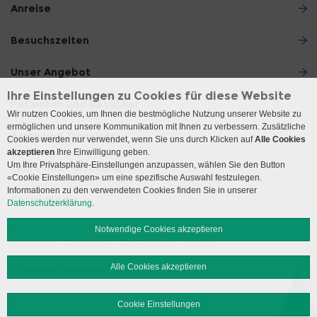
Anreise
Besuchszeiten
Unser Angebot
Ihre Einstellungen zu Cookies für diese Website
Patienten und Besucher
Wir nutzen Cookies, um Ihnen die bestmögliche Nutzung unserer Website zu
ermöglichen und unsere Kommunikation mit Ihnen zu verbessern. Zusätzliche
Ärzte und Zuweiser
Cookies werden nur verwendet, wenn Sie uns durch Klicken auf
Alle Cookies
akzeptieren
Ihre Einwilligung geben.
Um Ihre Privatsphäre-Einstellungen anzupassen, wählen Sie den Button
Lehre und Forschung
«Cookie Einstellungen» um eine spezifische Auswahl festzulegen.
Informationen zu den verwendeten Cookies finden Sie in unserer
Social Media
Datenschutzerklärung.
Notwendige Cookies akzeptieren
Impressum
Disclaimer
Datenschutz
Sitemap
Alle Cookies akzeptieren
© 2026 Insel Gruppe AG
Cookie Einstellungen