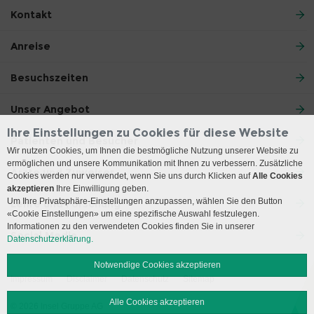
Kontakt
Anreise
Besuchszeiten
Unser Angebot
Ihre Einstellungen zu Cookies für diese Website
Patienten und Besucher
Wir nutzen Cookies, um Ihnen die bestmögliche Nutzung unserer Website zu
ermöglichen und unsere Kommunikation mit Ihnen zu verbessern. Zusätzliche
Ärzte und Zuweiser
Cookies werden nur verwendet, wenn Sie uns durch Klicken auf
Alle Cookies
akzeptieren
Ihre Einwilligung geben.
Um Ihre Privatsphäre-Einstellungen anzupassen, wählen Sie den Button
Lehre und Forschung
«Cookie Einstellungen» um eine spezifische Auswahl festzulegen.
Informationen zu den verwendeten Cookies finden Sie in unserer
Social Media
Datenschutzerklärung.
Notwendige Cookies akzeptieren
Impressum
Disclaimer
Datenschutz
Sitemap
Alle Cookies akzeptieren
© 2026 Insel Gruppe AG