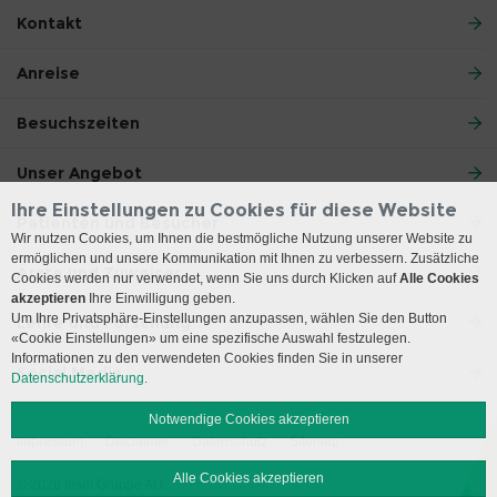
Kontakt
Anreise
Besuchszeiten
Unser Angebot
Ihre Einstellungen zu Cookies für diese Website
Patienten und Besucher
Wir nutzen Cookies, um Ihnen die bestmögliche Nutzung unserer Website zu
ermöglichen und unsere Kommunikation mit Ihnen zu verbessern. Zusätzliche
Ärzte und Zuweiser
Cookies werden nur verwendet, wenn Sie uns durch Klicken auf
Alle Cookies
akzeptieren
Ihre Einwilligung geben.
Um Ihre Privatsphäre-Einstellungen anzupassen, wählen Sie den Button
Lehre und Forschung
«Cookie Einstellungen» um eine spezifische Auswahl festzulegen.
Informationen zu den verwendeten Cookies finden Sie in unserer
Social Media
Datenschutzerklärung.
Notwendige Cookies akzeptieren
Impressum
Disclaimer
Datenschutz
Sitemap
Alle Cookies akzeptieren
© 2026 Insel Gruppe AG