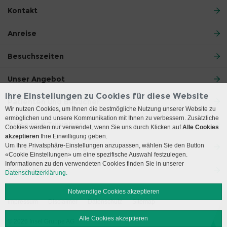
Kontakt
Anreise
Besuchszeiten
Unser Angebot
Ihre Einstellungen zu Cookies für diese Website
Patienten und Besucher
Wir nutzen Cookies, um Ihnen die bestmögliche Nutzung unserer Website zu
ermöglichen und unsere Kommunikation mit Ihnen zu verbessern. Zusätzliche
Ärzte und Zuweiser
Cookies werden nur verwendet, wenn Sie uns durch Klicken auf
Alle Cookies
akzeptieren
Ihre Einwilligung geben.
Um Ihre Privatsphäre-Einstellungen anzupassen, wählen Sie den Button
Lehre und Forschung
«Cookie Einstellungen» um eine spezifische Auswahl festzulegen.
Informationen zu den verwendeten Cookies finden Sie in unserer
Social Media
Datenschutzerklärung.
Notwendige Cookies akzeptieren
Impressum
Disclaimer
Datenschutz
Sitemap
Alle Cookies akzeptieren
© 2026 Insel Gruppe AG