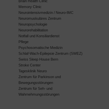
Brain Health Clinic
Memory Clinic
Neurointensivmedizin / Neuro-IMC
Neuromuskuläres Zentrum
Neuropsychologie
Neurorehabilitation
Notfall und Konsiliardienst
Pflege
Psychosomatische Medizin
Schlaf-Wach-Epilepsie Zentrum (SWEZ)
Swiss Sleep House Bern
Stroke Center
Tagesklinik Neuro
Zentrum für Parkinson und
Bewegungsstörungen
Zentrum für Seh- und
Wahrnehmungsstörungen