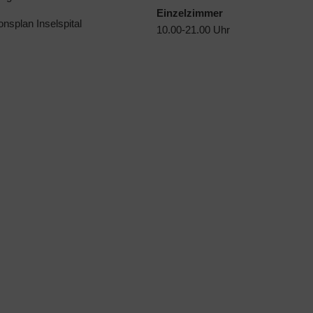
Einzelzimmer
ionsplan Inselspital
10.00-21.00 Uhr