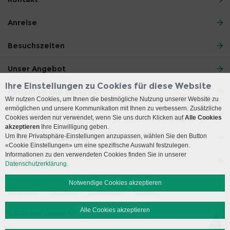
Anreise
Besuchszeiten
Unser Angebot
Ihre Einstellungen zu Cookies für diese Website
Patienten und Besucher
Wir nutzen Cookies, um Ihnen die bestmögliche Nutzung unserer Website zu
ermöglichen und unsere Kommunikation mit Ihnen zu verbessern. Zusätzliche
Ärzte und Zuweiser
Cookies werden nur verwendet, wenn Sie uns durch Klicken auf
Alle Cookies
akzeptieren
Ihre Einwilligung geben.
Um Ihre Privatsphäre-Einstellungen anzupassen, wählen Sie den Button
Lehre und Forschung
«Cookie Einstellungen» um eine spezifische Auswahl festzulegen.
Informationen zu den verwendeten Cookies finden Sie in unserer
Social Media
Datenschutzerklärung.
Notwendige Cookies akzeptieren
Impressum
Disclaimer
Datenschutz
Sitemap
Alle Cookies akzeptieren
© 2026 Insel Gruppe AG