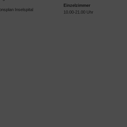
Einzelzimmer
ionsplan Inselspital
10.00-21.00 Uhr