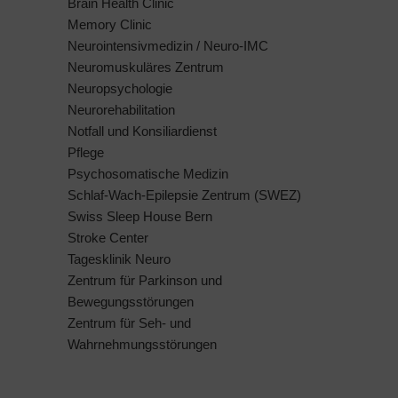
Brain Health Clinic
Memory Clinic
Neurointensivmedizin / Neuro-IMC
Neuromuskuläres Zentrum
Neuropsychologie
Neurorehabilitation
Notfall und Konsiliardienst
Pflege
Psychosomatische Medizin
Schlaf-Wach-Epilepsie Zentrum (SWEZ)
Swiss Sleep House Bern
Stroke Center
Tagesklinik Neuro
Zentrum für Parkinson und
Bewegungsstörungen
Zentrum für Seh- und
Wahrnehmungsstörungen