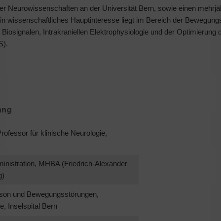
er Neurowissenschaften an der Universität Bern, sowie einen mehrjä
ein wissenschaftliches Hauptinteresse liegt im Bereich der Bewegung
osignalen, Intrakraniellen Elektrophysiologie und der Optimierung d
S).
ang
ofessor für klinische Neurologie,
inistration, MHBA (Friedrich-Alexander
g)
inson und Bewegungsstörungen,
e, Inselspital Bern