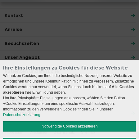
Kontakt
Anreise
Besuchszeiten
Unser Angebot
Ihre Einstellungen zu Cookies für diese Website
Patienten und Besucher
Wir nutzen Cookies, um Ihnen die bestmögliche Nutzung unserer Website zu
ermöglichen und unsere Kommunikation mit Ihnen zu verbessern. Zusätzliche
Ärzte und Zuweiser
Cookies werden nur verwendet, wenn Sie uns durch Klicken auf
Alle Cookies
akzeptieren
Ihre Einwilligung geben.
Um Ihre Privatsphäre-Einstellungen anzupassen, wählen Sie den Button
Lehre und Forschung
«Cookie Einstellungen» um eine spezifische Auswahl festzulegen.
Informationen zu den verwendeten Cookies finden Sie in unserer
Social Media
Datenschutzerklärung.
Notwendige Cookies akzeptieren
Impressum
Disclaimer
Datenschutz
Sitemap