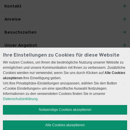
Kontakt
Anreise
Besuchszeiten
Unser Angebot
Ihre Einstellungen zu Cookies für diese Website
Patienten und Besucher
Wir nutzen Cookies, um Ihnen die bestmögliche Nutzung unserer Website zu
ermöglichen und unsere Kommunikation mit Ihnen zu verbessern. Zusätzliche
Ärzte und Zuweiser
Cookies werden nur verwendet, wenn Sie uns durch Klicken auf
Alle Cookies
akzeptieren
Ihre Einwilligung geben.
Um Ihre Privatsphäre-Einstellungen anzupassen, wählen Sie den Button
Lehre und Forschung
«Cookie Einstellungen» um eine spezifische Auswahl festzulegen.
Informationen zu den verwendeten Cookies finden Sie in unserer
Social Media
Datenschutzerklärung.
Notwendige Cookies akzeptieren
Impressum
Disclaimer
Datenschutz
Sitemap
Alle Cookies akzeptieren
© 2026 Insel Gruppe AG