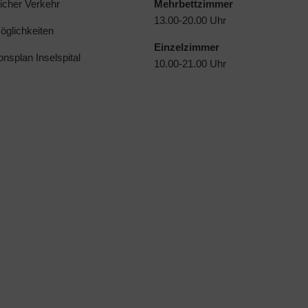
licher Verkehr
Mehrbettzimmer
13.00-20.00 Uhr
glichkeiten
Einzelzimmer
ionsplan Inselspital
10.00-21.00 Uhr