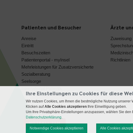
Patienten und Besucher
Ärzte un
Anreise
Zuweisung
Eintritt
Sprechstu
Besuchszeiten
Medizinisc
Patientenportal - myInsel
Richtlinien
Mehrleistungen für Zusatzversicherte
Sozialberatung
Seelsorge
International Patients
Ihre Einstellungen zu Cookies für diese We
Wir nutzen Cookies, um Ihnen die bestmögliche Nutzung unserer 
Klicken auf
Alle Cookies akzeptieren
Ihre Einwilligung geben.
Um Ihre Privatsphäre-Einstellungen anzupassen, wählen Sie den B
Datenschutzerklärung.
NOTFALL 24H
Impressum
Disclai
Notwendige Cookies akzeptieren
Alle Cookies akzept