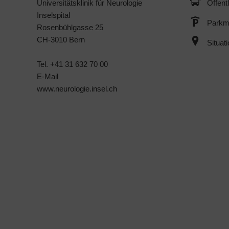
Universitätsklinik für Neurologie
Öffent
Inselspital
Parkmö
Rosenbühlgasse 25
CH-3010 Bern
Situat
Tel. +41 31 632 70 00
E-Mail
www.neurologie.insel.ch