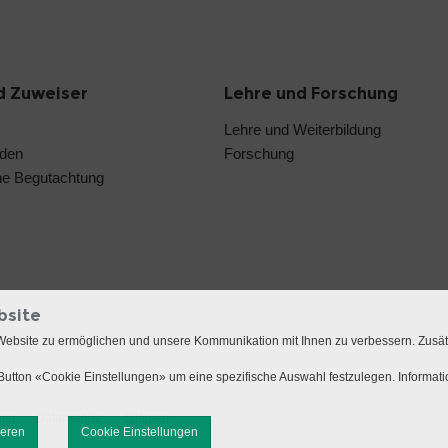
d Zuweiser
Lehre und Forschung
Lehre und Weiterbildung
nden
Forschung
he Begutachtung
bsite
Website zu ermöglichen und unsere Kommunikation mit Ihnen zu verbessern. Zusä
utton «Cookie Einstellungen» um eine spezifische Auswahl festzulegen. Informat
mer
Datenschutz
Sitemap
ieren
Cookie Einstellungen