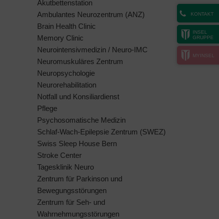
Akutbettenstation
Ambulantes Neurozentrum (ANZ)
KONTAKT
Brain Health Clinic
INSEL
Memory Clinic
GRUPPE
Neurointensivmedizin / Neuro-IMC
MYINSEL
Neuromuskuläres Zentrum
Neuropsychologie
Neurorehabilitation
Notfall und Konsiliardienst
Pflege
Psychosomatische Medizin
Schlaf-Wach-Epilepsie Zentrum (SWEZ)
Swiss Sleep House Bern
Stroke Center
Tagesklinik Neuro
Zentrum für Parkinson und
Bewegungsstörungen
Zentrum für Seh- und
Wahrnehmungsstörungen