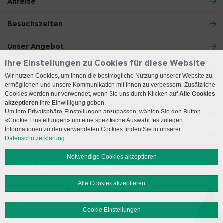
Anreise
Besuchszeiten
Unser Angebot
Ihre Einstellungen zu Cookies für diese Website
Patienten und Besucher
Wir nutzen Cookies, um Ihnen die bestmögliche Nutzung unserer Website zu
ermöglichen und unsere Kommunikation mit Ihnen zu verbessern. Zusätzliche
Ärzte und Zuweiser
Cookies werden nur verwendet, wenn Sie uns durch Klicken auf
Alle Cookies
akzeptieren
Ihre Einwilligung geben.
Um Ihre Privatsphäre-Einstellungen anzupassen, wählen Sie den Button
Lehre und Forschung
«Cookie Einstellungen» um eine spezifische Auswahl festzulegen.
Informationen zu den verwendeten Cookies finden Sie in unserer
Social Media
Datenschutzerklärung.
Notwendige Cookies akzeptieren
Impressum
Disclaimer
Datenschutz
Sitemap
Alle Cookies akzeptieren
© 2026 Insel Gruppe AG
Cookie Einstellungen