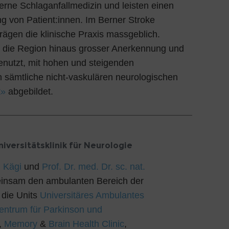
rne Schlaganfallmedizin und leisten einen
g von Patient:innen. Im Berner Stroke
rägen die klinische Praxis massgeblich.
ber die Region hinaus grosser Anerkennung und
genutzt, mit hohen und steigenden
 sämtliche nicht-vaskulären neurologischen
t»
abgebildet.
versitätsklinik für Neurologie
g Kägi
und
Prof. Dr. med. Dr. sc. nat.
einsam den ambulanten Bereich der
t die Units
Universitäres Ambulantes
entrum für Parkinson und
,
Memory
&
Brain Health Clinic
,