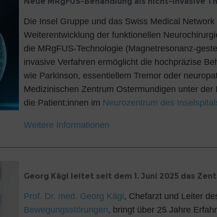
Neue MRgFUS-Behandlung als nicht-invasive T
Die Insel Gruppe und das Swiss Medical Network 
Weiterentwicklung der funktionellen Neurochirurg
die MRgFUS-Technologie (Magnetresonanz-gesteuert
invasive Verfahren ermöglicht die hochpräzise B
wie Parkinson, essentiellem Tremor oder neuropat
Medizinischen Zentrum Ostermundigen unter der 
die Patient:innen im
Neurozentrum des Inselspital
Weitere Informationen
Georg Kägi leitet seit dem 1. Juni 2025 das Z
Prof. Dr. med. Georg Kägi
, Chefarzt und Leiter d
Bewegungsstörungen
, bringt über 25 Jahre Erfa