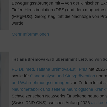
Bewegungsstörungen mit – von der klinischen Expe
Tiefen Hirnstimulation (DBS) und dem magnetreso
(MRgFUS). Georg Kägi tritt die Nachfolge von Prof
wurde.
Mehr Informationen
Tatiana Brémovà-Ertl übernimmt Leitung von 
PD Dr. med. Tatiana Brémovà-Ertl, PhD
hat 2025 
sowie für
Ganganalyse und Sturzprävention
übern
und Wahrnehmungsstörungen
vor. Zudem leitet s
Neurometabolik und seltene neurologische Krank
Schweizerischen Netzwerks für seltene neurolog
(Swiss RND CNS), welches Anfang 2026
als kos