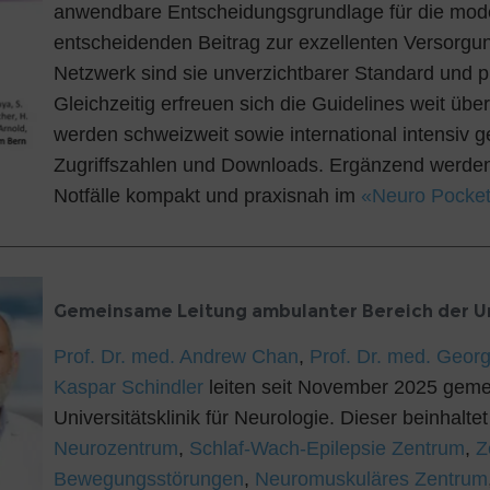
anwendbare Entscheidungsgrundlage für die mode
entscheidenden Beitrag zur exzellenten Versorgun
Netzwerk sind sie unverzichtbarer Standard und p
Gleichzeitig erfreuen sich die Guidelines weit ü
werden schweizweit sowie international intensiv 
Zugriffszahlen und Downloads. Ergänzend werden
Notfälle kompakt und praxisnah im
«Neuro Pocke
Gemeinsame Leitung ambulanter Bereich der Uni
Prof. Dr. med. Andrew Chan
,
Prof. Dr. med. Geor
Kaspar Schindler
leiten seit November 2025 gem
Universitätsklinik für Neurologie. Dieser beinhalte
Neurozentrum
,
Schlaf-Wach-Epilepsie Zentrum
,
Z
Bewegungsstörungen
,
Neuromuskuläres Zentrum