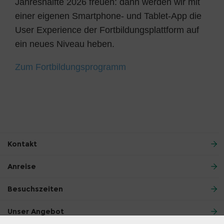
Jahreshälfte 2026 freuen: dann werden wir mit
einer eigenen Smartphone- und Tablet-App die
User Experience der Fortbildungsplattform auf
ein neues Niveau heben.
Zum Fortbildungsprogramm
Kontakt
Anreise
Besuchszeiten
Unser Angebot