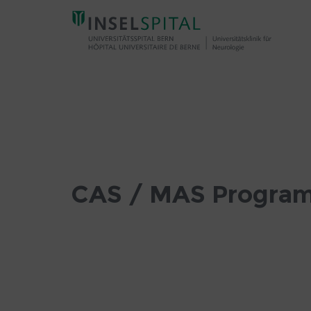
CAS
/
MAS
Programme
CAS / MAS Progra