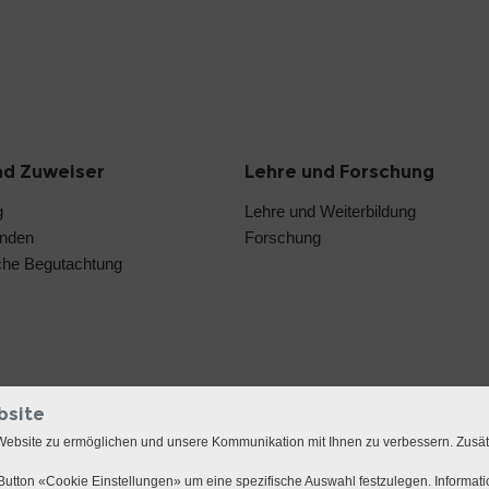
nd Zuweiser
Lehre und Forschung
g
Lehre und Weiterbildung
unden
Forschung
che Begutachtung
bsite
Website zu ermöglichen und unsere Kommunikation mit Ihnen zu verbessern. Zusä
utton «Cookie Einstellungen» um eine spezifische Auswahl festzulegen. Informat