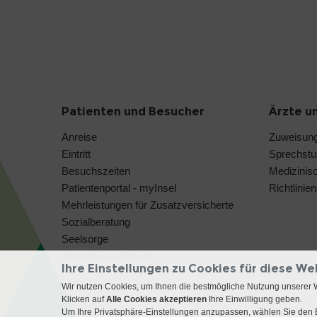
Patienten und Besucher
Ärzte u
Anreise
Zuweisun
Eintritt
Sprechst
Besuchszeiten
Medizinis
Patientenportal - myInsel
Richtlinien
Mehrleistungen für Zusatzversicherte
Sozialberatung
Seelsorge
International Patients
Ihre Einstellungen zu Cookies für diese We
Wir nutzen Cookies, um Ihnen die bestmögliche Nutzung unserer 
Klicken auf
Alle Cookies akzeptieren
Ihre Einwilligung geben.
Um Ihre Privatsphäre-Einstellungen anzupassen, wählen Sie den B