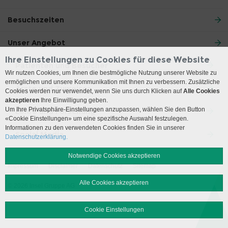
Besuchszeiten
Unser Angebot
Ihre Einstellungen zu Cookies für diese Website
Patienten und Besucher
Wir nutzen Cookies, um Ihnen die bestmögliche Nutzung unserer Website zu
ermöglichen und unsere Kommunikation mit Ihnen zu verbessern. Zusätzliche
Ärzte und Zuweiser
Cookies werden nur verwendet, wenn Sie uns durch Klicken auf
Alle Cookies
akzeptieren
Ihre Einwilligung geben.
Um Ihre Privatsphäre-Einstellungen anzupassen, wählen Sie den Button
Lehre und Forschung
«Cookie Einstellungen» um eine spezifische Auswahl festzulegen.
Informationen zu den verwendeten Cookies finden Sie in unserer
Social Media
Datenschutzerklärung.
Notwendige Cookies akzeptieren
Impressum
Disclaimer
Datenschutz
Sitemap
Alle Cookies akzeptieren
© 2026 Insel Gruppe AG
Cookie Einstellungen