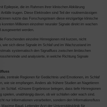
 Epilepsie, die im Rahmen ihrer klinischen Abklärung
 Anfälle trugen. Diese Elektroden sind Teil der routinemässigen
t:innen nutzte das Forschungsteam diese einzigartige klinische
 konnten Millionen einzelner neuraler Signale direkt im wachen
d ausgewertet werden.
die Forschenden einzelne Hirnregionen mit kurzen, nicht
 wie sich diese Signale im Schlaf und im Wachzustand im
erstmals systematisch den Signalfluss zwischen limbischen
shirnrinde und analysierte, in welche Richtung Signale
lfluss
la, zentrale Regionen für Gedächtnis und Emotionen, im Schlaf
n, wie sie empfangen. Anders als frühere Studien an Nagetieren
im Schlaf. «Unsere Ergebnisse belegen, dass tiefe Hirnregionen
g spielen, unabhängig davon, ob wir schlafen oder wach sind.
ht nur Informationen verarbeiten, sondern den Informationsfluss
t. Maxime Baud, Leitender Arzt der Universitätsklinik für