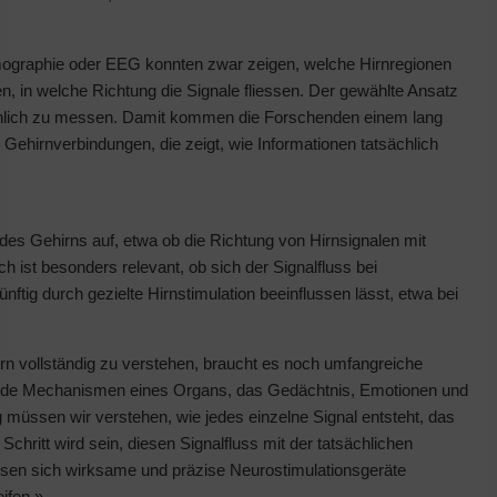
mographie oder EEG konnten zwar zeigen, welche Hirnregionen
en, in welche Richtung die Signale fliessen. Der gewählte Ansatz
sächlich zu messen. Damit kommen die Forschenden einem lang
Gehirnverbindungen, die zeigt, wie Informationen tatsächlich
es Gehirns auf, etwa ob die Richtung von Hirnsignalen mit
ist besonders relevant, ob sich der Signalfluss bei
ftig durch gezielte Hirnstimulation beeinflussen lässt, etwa bei
n vollständig zu verstehen, braucht es noch umfangreiche
gende Mechanismen eines Organs, das Gedächtnis, Emotionen und
g müssen wir verstehen, wie jedes einzelne Signal entsteht, das
Schritt wird sein, diesen Signalfluss mit der tatsächlichen
ssen sich wirksame und präzise Neurostimulationsgeräte
eifen.»