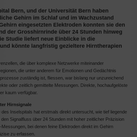
pital Bern, und der Universität Bern haben
liche Gehirn im Schlaf und im Wachzustand
Gehirn eingesetzten Elektroden konnten sie den
und der Grosshirnrinde über 24 Stunden hinweg
 Studie liefert neue Einblicke in die
nd könnte langfristig gezieltere Hirntherapien
venzellen, die über komplexe Netzwerke miteinander
regionen, die unter anderem für Emotionen und Gedächtnis
kprozesse zuständig ist, fliessen, war bislang nur unzureichend
rekte oder zeitlich gemittelte Messungen. Direkte, hochaufgelöste
er kaum verfügbar.
ter Hirnsignale
des Inselspitals hat erstmals direkt untersucht, wie tief liegende
den Signalfluss über 24 Stunden mit hoher zeitlicher Präzision
-Messungen, bei denen feine Elektroden direkt im Gehirn
äzise zu erfassen.