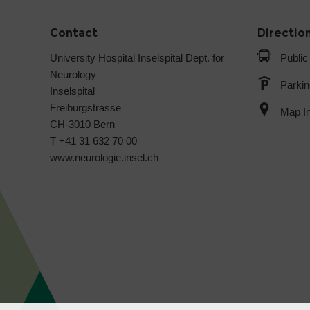
Contact
Directio
University Hospital Inselspital Dept. for
Public
Neurology
Parkin
Inselspital
Freiburgstrasse
Map In
CH-3010 Bern
T +41 31 632 70 00
www.neurologie.insel.ch