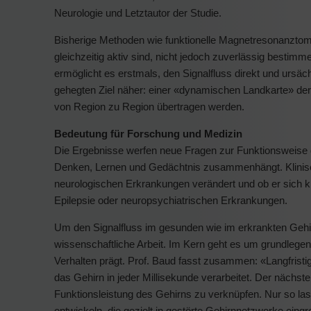
Neurologie und Letztautor der Studie.
Bisherige Methoden wie funktionelle Magnetresonanzto
gleichzeitig aktiv sind, nicht jedoch zuverlässig bestimm
ermöglicht es erstmals, den Signalfluss direkt und ur
gehegten Ziel näher: einer «dynamischen Landkarte» der 
von Region zu Region übertragen werden.
Bedeutung für Forschung und Medizin
Die Ergebnisse werfen neue Fragen zur Funktionsweise d
Denken, Lernen und Gedächtnis zusammenhängt. Klinisch 
neurologischen Erkrankungen verändert und ob er sich kün
Epilepsie oder neuropsychiatrischen Erkrankungen.
Um den Signalfluss im gesunden wie im erkrankten Gehir
wissenschaftliche Arbeit. Im Kern geht es um grundle
Verhalten prägt. Prof. Baud fasst zusammen: «Langfristi
das Gehirn in jeder Millisekunde verarbeitet. Der nächste 
Funktionsleistung des Gehirns zu verknüpfen. Nur so la
entwickeln, die gezielt in gestörte Gehirnnetzwerke eingr