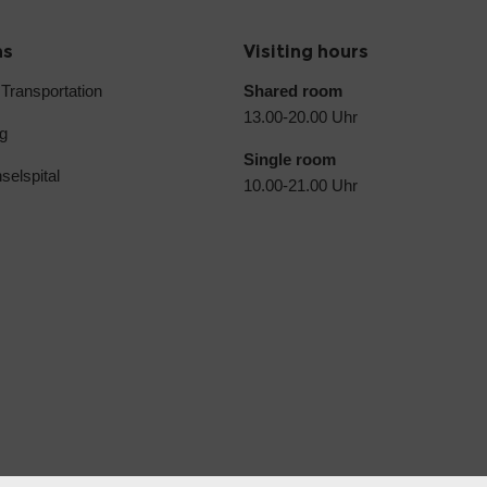
ns
Visiting hours
 Transportation
Shared room
13.00-20.00 Uhr
g
Single room
selspital
10.00-21.00 Uhr