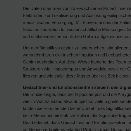
Die Daten stammen von 15 erwachsenen Patient:innen mit
Elektroden zur Lokalisierung und Auslösung epileptischer
medizinischen Versorgung. Mit Einverständnis der Patien
Situation zusätzlich für wissenschaftliche Messungen. So
und schlafenden menschlichen Gehirn aufgezeichnet un
Um den Signalfluss gezielt zu untersuchen, stimulierten 
wahrnehmbaren elektrischen Impulsen und beobachteten,
Gehirn ausbreiten. Auf diese Weise kartierte das Team 
Strukturen wie Hippocampus und Amygdala sowie der Gros
fliessen und wie stabil diese Muster über die Zeit bleiben.
Gedächtnis- und Emotionszentren steuern den Signa
Die Studie zeigte, dass der Hippocampus und die Amygda
wie im Wachzustand etwa doppelt so viele Signale sende
fanden die Forschenden keine Umkehr des Signalflusses 
beim Menschen eine aktive Rolle in der Signalübertragun
Das bedeutet, dass Gedächtnis- und Emotionszentren nic
im Gehirn verbreiten», erläutert Prof. Dr. med. Dr. sc. na