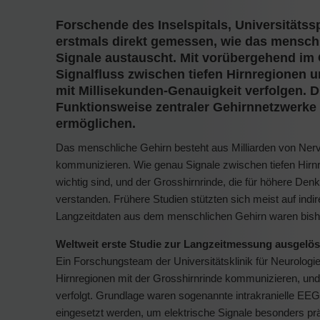
Forschende des Inselspitals, Universitätss
erstmals direkt gemessen, wie das mensch
Signale austauscht. Mit vorübergehend im 
Signalfluss zwischen tiefen Hirnregionen 
mit Millisekunden-Genauigkeit verfolgen. Die
Funktionsweise zentraler Gehirnnetzwerke u
ermöglichen.
Das menschliche Gehirn besteht aus Milliarden von Ner
kommunizieren. Wie genau Signale zwischen tiefen Hirn
wichtig sind, und der Grosshirnrinde, die für höhere Den
verstanden. Frühere Studien stützten sich meist auf indi
Langzeitdaten aus dem menschlichen Gehirn waren bish
Weltweit erste Studie zur Langzeitmessung ausgelös
Ein Forschungsteam der Universitätsklinik für Neurologie 
Hirnregionen mit der Grosshirnrinde kommunizieren, und 
verfolgt. Grundlage waren sogenannte intrakranielle EEG
eingesetzt werden, um elektrische Signale besonders pr