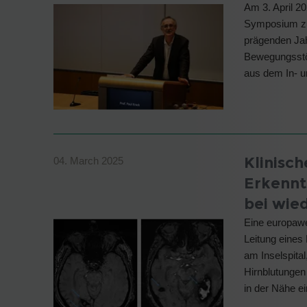
Am 3. April 2
Symposium zu 
prägenden Jah
Bewegungsstö
aus dem In- u
Klinisch
04. March 2025
Erkennt
bei wie
Eine europaw
Leitung eines
am Inselspital
Hirnblutungen 
in der Nähe e