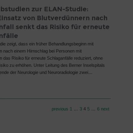
bstudien zur ELAN-Studie:
Einsatz von Blutverdünnern nach
fall senkt das Risiko für erneute
nfälle
ie zeigt, dass ein früher Behandlungsbeginn mit
n nach einem Hirnschlag bei Personen mit
 das Risiko für erneute Schlaganfälle reduziert, ohne
isiko zu erhöhen. Unter Leitung des Berner Inselspitals
ende der Neurologie und Neuroradiologie zwei…
previous
1
…
3
4
5
…
6
next