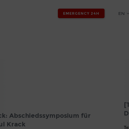
EN
EMERGENCY 24H
[
D
ck: Abschiedssymposium für
ul Krack
Te