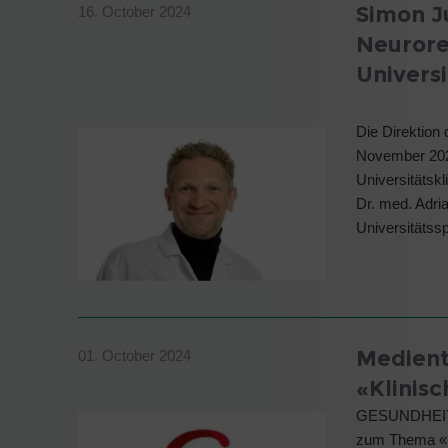
Simon J
16. October 2024
Neurore
Universi
Die Direktion
November 2024
Universitätskl
Dr. med. Adri
Universitätss
Medien
01. October 2024
«Klinis
GESUNDHEITH
zum Thema «K