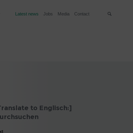
Latest news
Jobs
Media
Contact
Suche
Translate to Englisch:]
urchsuchen
xt