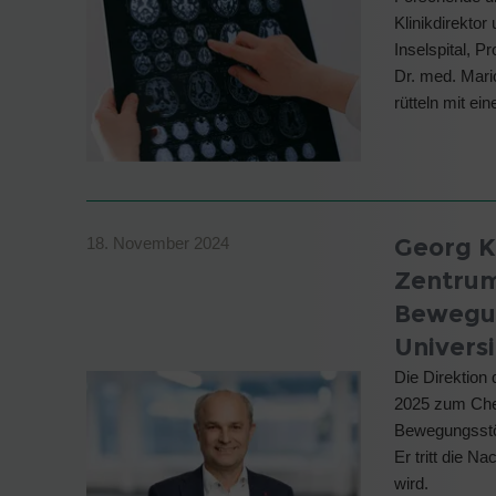
Klinikdirektor
Inselspital, P
Dr. med. Mari
rütteln mit e
Georg K
18. November 2024
Zentrum
Bewegun
Universi
Die Direktion
2025 zum Chef
Bewegungsstör
Er tritt die N
wird.