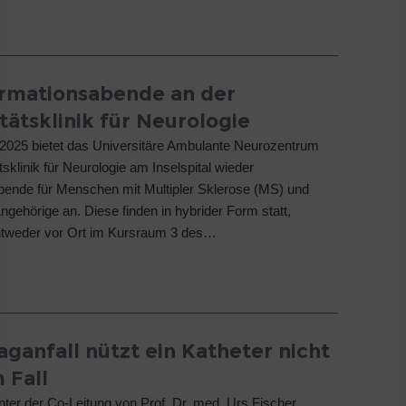
rmationsabende an der
tätsklinik für Neurologie
2025 bietet das Universitäre Ambulante Neurozentrum
tsklinik für Neurologie am Inselspital wieder
bende für Menschen mit Multipler Sklerose (MS) und
Angehörige an. Diese finden in hybrider Form statt,
ntweder vor Ort im Kursraum 3 des…
aganfall nützt ein Katheter nicht
 Fall
ter der Co-Leitung von Prof. Dr. med. Urs Fischer,