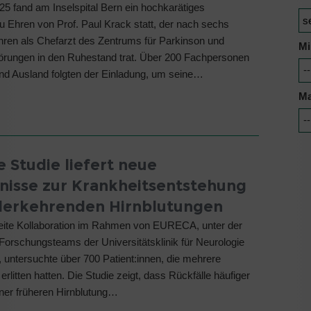
025 fand am Inselspital Bern ein hochkarätiges
Ehren von Prof. Paul Krack statt, der nach sechs
ren als Chefarzt des Zentrums für Parkinson und
Mi
rungen in den Ruhestand trat. Über 200 Fachpersonen
nd Ausland folgten der Einladung, um seine…
Ma
e Studie liefert neue
nisse zur Krankheitsentstehung
derkehrenden Hirnblutungen
eite Kollaboration im Rahmen von EURECA, unter der
 Forschungsteams der Universitätsklinik für Neurologie
, untersuchte über 700 Patient:innen, die mehrere
erlitten hatten. Die Studie zeigt, dass Rückfälle häufiger
iner früheren Hirnblutung…