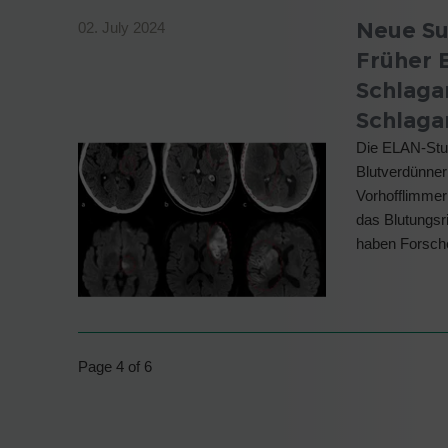
Neue Su
02. July 2024
Früher 
Schlagan
Schlaga
Die ELAN-Stud
Blutverdünner
Vorhofflimmern
das Blutungsr
haben Forsch
Page 4 of 6